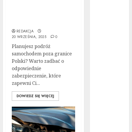
Ubezpieczenie
warto kupić
samochodu za granicą:
auto
Przewodnik krok po
powypadkowe
kroku
Jak działa
REDAKCJA
automatyczna
20 WRZEŚNIA, 2025
0
skrzynia
Planujesz podróż
biegów:
samochodem poza granice
Poradnik krok
Polski? Warto zadbać o
po kroku
odpowiednie
Tuning
zabezpieczenie, które
wizualny krok
zapewni Ci...
po kroku:
Kompletny
DOWIEDZ SIĘ WIĘCEJ
przewodnik
Kompleksowa
analiza zalet i
wad
samochodów z