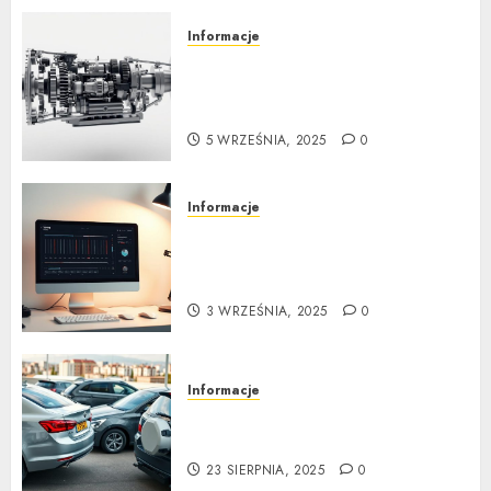
Informacje
Jak działa automatyczna
skrzynia biegów: Poradnik
krok po kroku
5 WRZEŚNIA, 2025
0
Informacje
Tuning wizualny krok po
kroku: Kompletny
przewodnik
3 WRZEŚNIA, 2025
0
Informacje
Kompleksowa analiza zalet i
wad samochodów z LPG
23 SIERPNIA, 2025
0