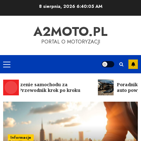
Przejdź
8 sierpnia, 2026
6:40:07 AM
do
treści
A2MOTO.PL
PORTAL O MOTORYZACJI
Menu
główne
pieczenie samochodu za
Poradnik zaku
icą: Przewodnik krok po kroku
auto powypad
Informacje
Kompleksowa analiza zalet i wad
samochodów z LPG
5
23 SIERPNIA, 2025
0
Informacje
Informacje