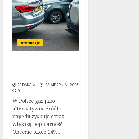
Informacje
Kompleksowa analiza
zalet i wad samochodów
z LPG
REDAKCJA
23 SIERPNIA, 2025
0
W Polsce gaz jako
alternatywne źródło
napędu zyskuje coraz
większą popularność.
Obecnie około 14%...