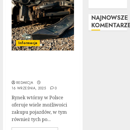
LPG
NAJNOWSZE
KOMENTARZ
Informacje
Poradnik zakupu: Czy
warto kupić auto
powypadkowe
REDAKCJA
16 WRZEŚNIA, 2025
0
Rynek wtórny w Polsce
oferuje wiele możliwości
zakupu pojazdów, w tym
również tych po...