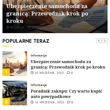
Nowe przepisy ruchu drogowego
Ubezpieczenie samochodu za
2025: Ostateczny Przewodnik
granicą: Przewodnik krok po
6
19 SIERPNIA, 2025
0
kroku
Informacje
REDAKCJA
20 WRZEŚNIA, 2025
0
Elektryfikacja flot firmowych w
Polsce: jak zacząć?
POPULARNE TERAZ
7
7 SIERPNIA, 2025
0
Informacje
Ubezpieczenie samochodu za
granicą: Przewodnik krok po kroku
1
20 WRZEŚNIA, 2025
0
Informacje
Poradnik zakupu: Czy warto kupić
auto powypadkowe
2
16 WRZEŚNIA, 2025
0