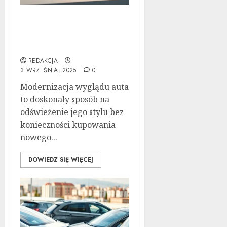
Tuning wizualny krok po
kroku: Kompletny
przewodnik
REDAKCJA
3 WRZEŚNIA, 2025
0
Modernizacja wyglądu auta
to doskonały sposób na
odświeżenie jego stylu bez
konieczności kupowania
nowego...
DOWIEDZ SIĘ WIĘCEJ