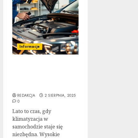
Informacje
Serwisowanie
klimatyzacji
samochodowej latem –
Kompletny Przewodnik
REDAKCJA
2 SIERPNIA, 2025
0
Lato to czas, gdy
klimatyzacja w
samochodzie staje się
niezbędna. Wysokie