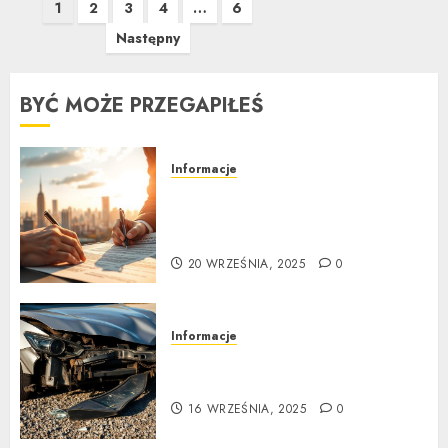
Stronicowanie
1
2
3
4
…
6
wpisów
Następny
BYĆ MOŻE PRZEGAPIŁEŚ
Informacje
Ubezpieczenie samochodu za
granicą: Przewodnik krok po
kroku
20 WRZEŚNIA, 2025
0
Informacje
Poradnik zakupu: Czy warto
kupić auto powypadkowe
16 WRZEŚNIA, 2025
0